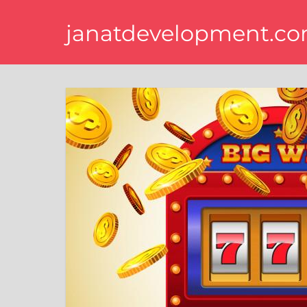
Skip
janatdevelopment.c
to
content
janatdevelopment.com