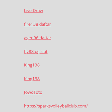
Live Draw
fire138 daftar
agen96 daftar
fly88 pg slot
King138
King138
JowoToto
https://sparksvolleyballclub.com/