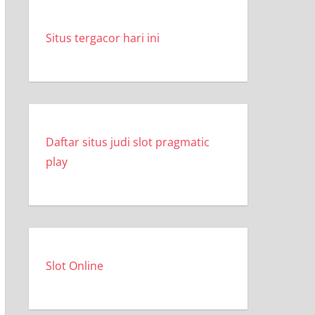
Situs tergacor hari ini
Daftar situs judi slot pragmatic
play
Slot Online