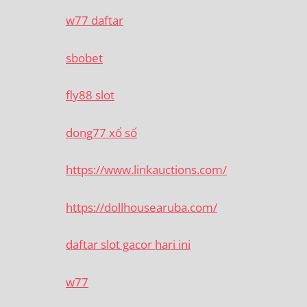
w77 daftar
sbobet
fly88 slot
dong77 xổ số
https://www.linkauctions.com/
https://dollhousearuba.com/
daftar slot gacor hari ini
w77