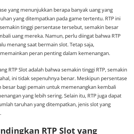
tase yang menunjukkan berapa banyak uang yang
ruhan yang ditempatkan pada game tertentu. RTP ini
semakin tinggi persentase tersebut, semakin besar
ali uang mereka. Namun, perlu diingat bahwa RTP
u menang saat bermain slot. Tetap saja,
a memainkan peran penting dalam kemenangan.
tang RTP Slot adalah bahwa semakin tinggi RTP, semakin
ahal, ini tidak sepenuhnya benar. Meskipun persentase
ih besar bagi pemain untuk memenangkan kembali
ngan yang lebih sering. Selain itu, RTP juga dapat
jumlah taruhan yang ditempatkan, jenis slot yang
.
ndingkan RTP Slot yang