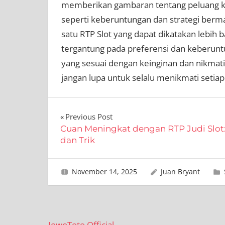
memberikan gambaran tentang peluang ki
seperti keberuntungan dan strategi bermain
satu RTP Slot yang dapat dikatakan lebih b
tergantung pada preferensi dan keberuntu
yang sesuai dengan keinginan dan nikmat
jangan lupa untuk selalu menikmati setiap
Navigasi
Previous Post
Cuan Meningkat dengan RTP Judi Slot:
pos
dan Trik
November 14, 2025
Juan Bryant
JowoToto Official