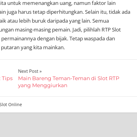
ta untuk memenangkan uang, namun faktor lain
 juga harus tetap diperhitungkan. Selain itu, tidak ada
aik atau lebih buruk daripada yang lain. Semua
ngan masing-masing pemain. Jadi, pilihlah RTP Slot
i permainannya dengan bijak. Tetap waspada dan
 putaran yang kita mainkan.
Next Post
 Tips
Main Bareng Teman-Teman di Slot RTP
yang Menggiurkan
Slot Online