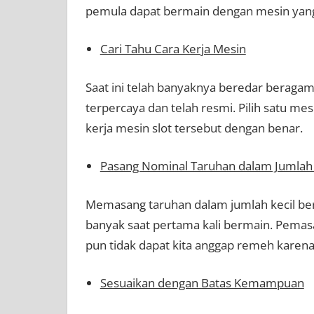
pemula dapat bermain dengan mesin yang
Cari Tahu Cara Kerja Mesin
Saat ini telah banyaknya beredar beragam j
terpercaya dan telah resmi. Pilih satu mes
kerja mesin slot tersebut dengan benar.
Pasang Nominal Taruhan dalam Jumlah 
Memasang taruhan dalam jumlah kecil be
banyak saat pertama kali bermain. Pemas
pun tidak dapat kita anggap remeh kare
Sesuaikan dengan Batas Kemampuan