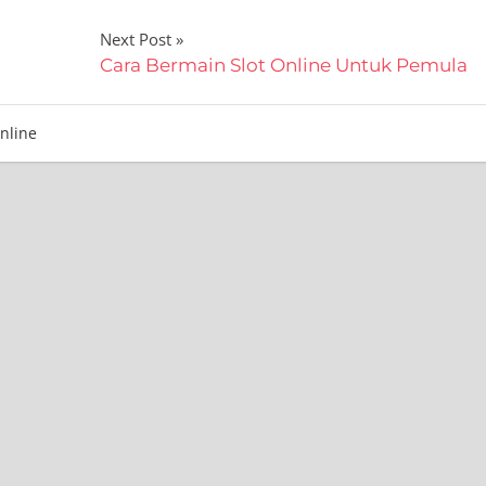
Next Post
Cara Bermain Slot Online Untuk Pemula
Online