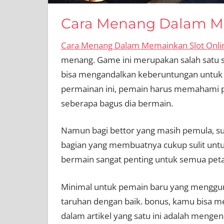
Cara Menang Dalam Me
Cara Menang Dalam Memainkan Slot Onli
menang. Game ini merupakan salah satu s
bisa mengandalkan keberuntungan unt
permainan ini, pemain harus memahami pe
seberapa bagus dia bermain.
Namun bagi bettor yang masih pemula, s
bagian yang membuatnya cukup sulit untuk
bermain sangat penting untuk semua pet
Minimal untuk pemain baru yang mengguna
taruhan dengan baik. bonus, kamu bisa m
dalam artikel yang satu ini adalah mengena