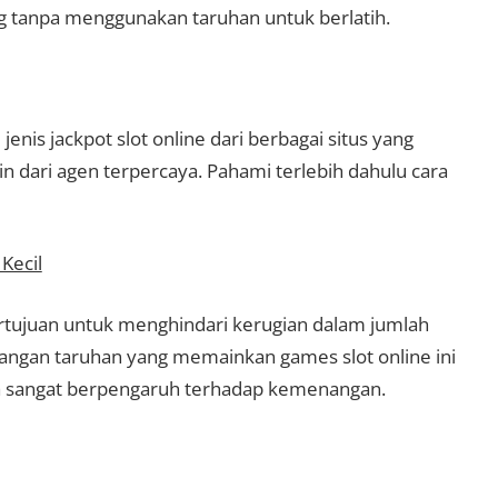
 tanpa menggunakan taruhan untuk berlatih.
enis jackpot slot online dari berbagai situs yang
in dari agen terpercaya. Pahami terlebih dahulu cara
Kecil
rtujuan untuk menghindari kerugian dalam jumlah
angan taruhan yang memainkan games slot online ini
na sangat berpengaruh terhadap kemenangan.