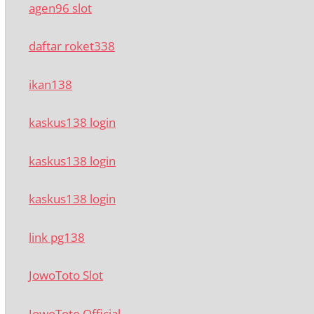
agen96 slot
daftar roket338
ikan138
kaskus138 login
kaskus138 login
kaskus138 login
link pg138
JowoToto Slot
JowoToto Official