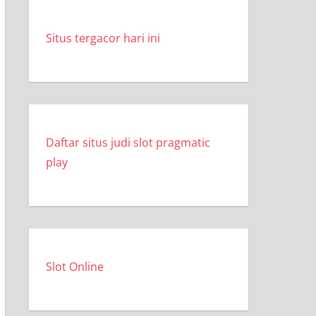
Situs tergacor hari ini
Daftar situs judi slot pragmatic
play
Slot Online