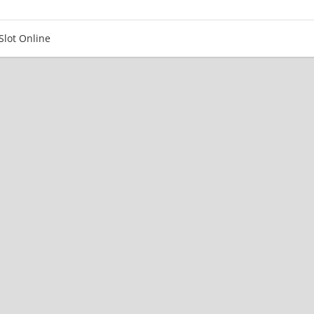
Slot Online