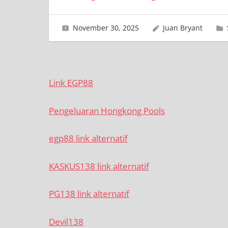
November 30, 2025
Juan Bryant
Link EGP88
Pengeluaran Hongkong Pools
egp88 link alternatif
KASKUS138 link alternatif
PG138 link alternatif
Devil138