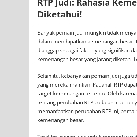
RTP Judi: Rahasia Kem
Diketahui!
Banyak pemain judi mungkin tidak menyad
dalam mendapatkan kemenangan besar. Da
dianggap sebagai faktor yang signifikan d
kemenangan besar yang jarang diketahui o
Selain itu, kebanyakan pemain judi juga
yang mereka mainkan. Padahal, RTP dapat
target kemenangan tertentu. Oleh karena 
tentang perubahan RTP pada permainan 
memanfaatkan perubahan RTP ini, pemai
kemenangan besar.
Terakhir, jangan lupa untuk mempelajari