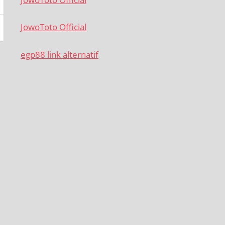
JowoToto Official
egp88 link alternatif