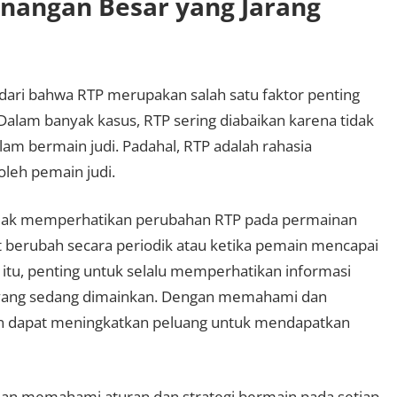
enangan Besar yang Jarang
ari bahwa RTP merupakan salah satu faktor penting
lam banyak kasus, RTP sering diabaikan karena tidak
alam bermain judi. Padahal, RTP adalah rahasia
leh pemain judi.
 tidak memperhatikan perubahan RTP pada permainan
 berubah secara periodik atau ketika pemain mencapai
itu, penting untuk selalu memperhatikan informasi
yang sedang dimainkan. Dengan memahami dan
n dapat meningkatkan peluang untuk mendapatkan
 dan memahami aturan dan strategi bermain pada setiap