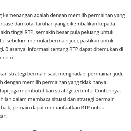
ng kemenangan adalah dengan memilih permainan yang
ntase dari total taruhan yang dikembalikan kepada
kin tinggi RTP, semakin besar pula peluang untuk
u, sebelum memulai bermain judi, pastikan untuk
. Biasanya, informasi tentang RTP dapat ditemukan di
endiri.
ikan strategi bermain saat menghadapi permainan judi.
lah dengan memilih permainan yang tidak hanya
api juga membutuhkan strategi tertentu. Contohnya,
ian dalam membaca situasi dan strategi bermain
ng baik, pemain dapat memanfaatkan RTP untuk
ar.