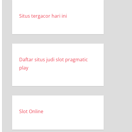
Situs tergacor hari ini
Daftar situs judi slot pragmatic
play
Slot Online