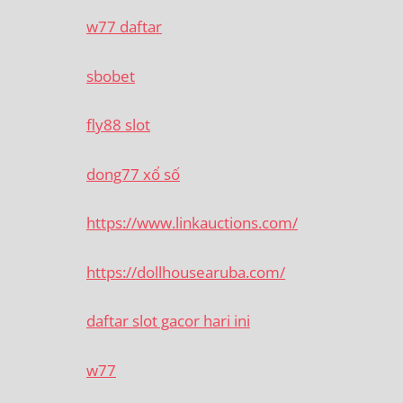
w77 daftar
sbobet
fly88 slot
dong77 xổ số
https://www.linkauctions.com/
https://dollhousearuba.com/
daftar slot gacor hari ini
w77