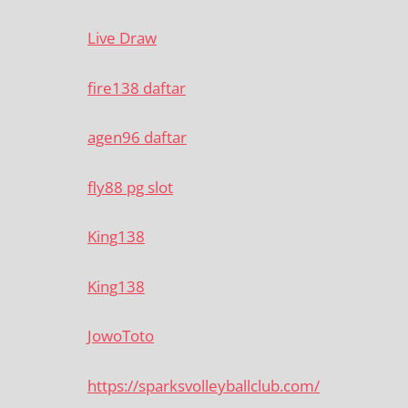
Live Draw
fire138 daftar
agen96 daftar
fly88 pg slot
King138
King138
JowoToto
https://sparksvolleyballclub.com/