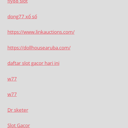
fly88 slot
dong77 xổ số
https://www.linkauctions.com/
https://dollhousearuba.com/
daftar slot gacor hari ini
w77
w77
Dr sketer
Slot Gacor