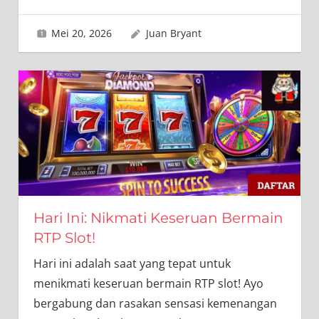
Mei 20, 2026
Juan Bryant
Hari Ini: Nikmati Keseruan Bermain
RTP Slot!
Hari ini adalah saat yang tepat untuk
menikmati keseruan bermain RTP slot! Ayo
bergabung dan rasakan sensasi kemenangan