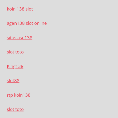
koin 138 slot
agen138 slot online
situs asu138
slot toto
King138
slot88
rtp koin138
slot toto