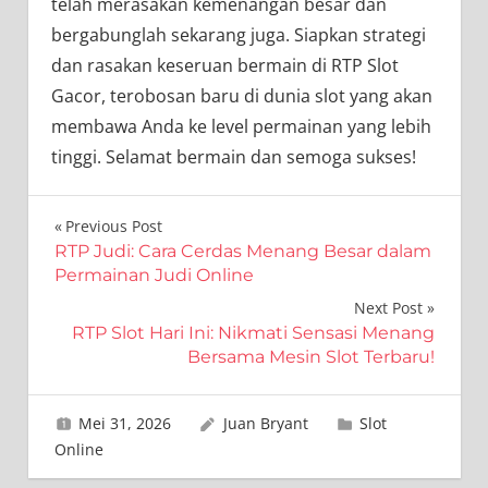
telah merasakan kemenangan besar dan
bergabunglah sekarang juga. Siapkan strategi
dan rasakan keseruan bermain di RTP Slot
Gacor, terobosan baru di dunia slot yang akan
membawa Anda ke level permainan yang lebih
tinggi. Selamat bermain dan semoga sukses!
Navigasi
Previous Post
RTP Judi: Cara Cerdas Menang Besar dalam
pos
Permainan Judi Online
Next Post
RTP Slot Hari Ini: Nikmati Sensasi Menang
Bersama Mesin Slot Terbaru!
Mei 31, 2026
Juan Bryant
Slot
Online