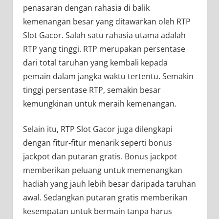
penasaran dengan rahasia di balik
kemenangan besar yang ditawarkan oleh RTP
Slot Gacor. Salah satu rahasia utama adalah
RTP yang tinggi. RTP merupakan persentase
dari total taruhan yang kembali kepada
pemain dalam jangka waktu tertentu. Semakin
tinggi persentase RTP, semakin besar
kemungkinan untuk meraih kemenangan.
Selain itu, RTP Slot Gacor juga dilengkapi
dengan fitur-fitur menarik seperti bonus
jackpot dan putaran gratis. Bonus jackpot
memberikan peluang untuk memenangkan
hadiah yang jauh lebih besar daripada taruhan
awal. Sedangkan putaran gratis memberikan
kesempatan untuk bermain tanpa harus