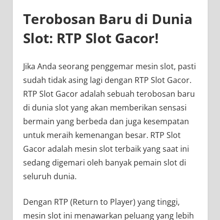
Terobosan Baru di Dunia
Slot: RTP Slot Gacor!
Jika Anda seorang penggemar mesin slot, pasti
sudah tidak asing lagi dengan RTP Slot Gacor.
RTP Slot Gacor adalah sebuah terobosan baru
di dunia slot yang akan memberikan sensasi
bermain yang berbeda dan juga kesempatan
untuk meraih kemenangan besar. RTP Slot
Gacor adalah mesin slot terbaik yang saat ini
sedang digemari oleh banyak pemain slot di
seluruh dunia.
Dengan RTP (Return to Player) yang tinggi,
mesin slot ini menawarkan peluang yang lebih