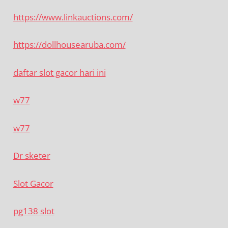
https://www.linkauctions.com/
https://dollhousearuba.com/
daftar slot gacor hari ini
w77
w77
Dr sketer
Slot Gacor
pg138 slot