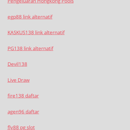
Pengeluaran Hongkong Pools
egp88 link alternatif
KASKUS138 link alternatif
PG138 link alternatif
Devil138
Live Draw
fire138 daftar
agen96 daftar
fly88 pg slot