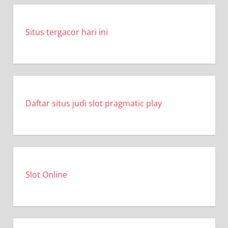
Situs tergacor hari ini
Daftar situs judi slot pragmatic play
Slot Online