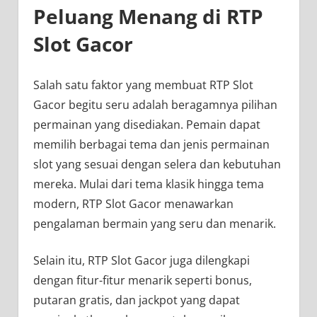
Peluang Menang di RTP
Slot Gacor
Salah satu faktor yang membuat RTP Slot
Gacor begitu seru adalah beragamnya pilihan
permainan yang disediakan. Pemain dapat
memilih berbagai tema dan jenis permainan
slot yang sesuai dengan selera dan kebutuhan
mereka. Mulai dari tema klasik hingga tema
modern, RTP Slot Gacor menawarkan
pengalaman bermain yang seru dan menarik.
Selain itu, RTP Slot Gacor juga dilengkapi
dengan fitur-fitur menarik seperti bonus,
putaran gratis, dan jackpot yang dapat