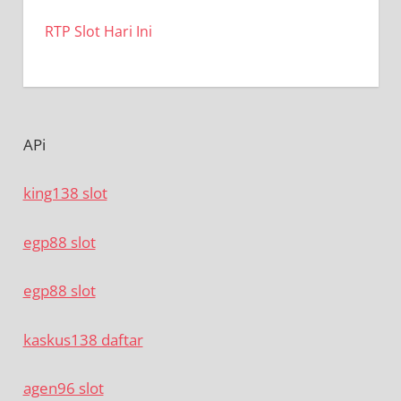
RTP Slot Hari Ini
APi
king138 slot
egp88 slot
egp88 slot
kaskus138 daftar
agen96 slot